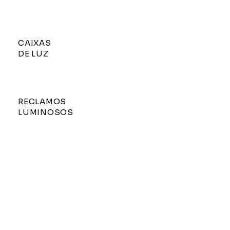
CAIXAS
DE LUZ
RECLAMOS
LUMINOSOS
MOBILIÁRIO
COMERCIAL
+351 229 380 563
|
geral@contart.pt
|